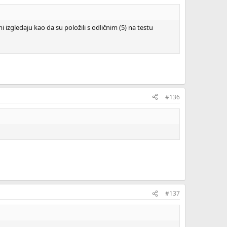
 mi izgledaju kao da su položili s odličnim (5) na testu
#136
#137