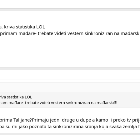
a, kriva statistika LOL
..ja primam mađare- trebate videti vestern sinkroniziran na mađarski
kriva statistika LOL
a primam mađare- trebate videti vestern sinkroniziran na mađarski!!!
 prima Talijane?Primaju jedni druge u dupe a kamo li preko tv prij
pa su mi jako poznata ta sinkronizirana sranja koja svaka zemlja 