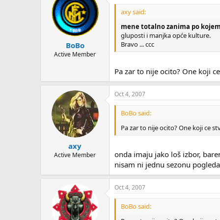
axy said:
mene totalno zanima po kojem 
gluposti i manjka opće kulture.
Bravo ... ccc
BoBo
Active Member
Pa zar to nije ocito? One koji c
Oct 4, 2007
BoBo said:
Pa zar to nije ocito? One koji ce st
axy
onda imaju jako loš izbor, barem
Active Member
nisam ni jednu sezonu pogledala
Oct 4, 2007
BoBo said: