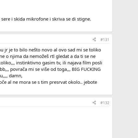
sere i skida mikrofone i skriva se di stigne.
#131
u jr je to bilo nešto novo al ovo sad mi se toliko
ne o njima da nemožeš rtl gledat a da ti se ne
iko,,, instinktivno gasim tv, ili najava film posli
 bb,,, povrača mi se više od toga,,, BIG FUCKING
u,,,, damn,
če al ne mora se s tim presrvat okolo.. jebote
#132