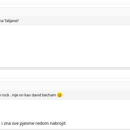
ma Talijane?
 i rock . nije on kao david becham
m i zna sve pjesme redom nabrojit