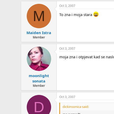
Oct 3, 2007
M
To zna i moja stara
Maiden Istra
Member
Oct 3, 2007
moja zna i otpjevat kad se nasl
moonlight
sonata
Member
Oct 3, 2007
D
dickinsonica said: