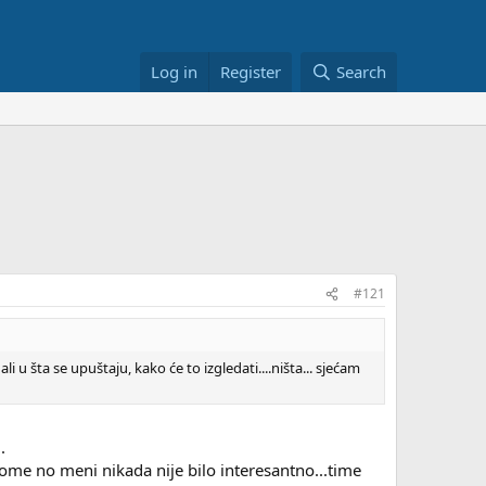
Log in
Register
Search
#121
znali u šta se upuštaju, kako će to izgledati....ništa... sjećam
.
 tome no meni nikada nije bilo interesantno...time