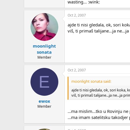
wasting... :wink:
Oct 2, 2007
ajde ti nisi gledala, ok, sori kok
viš, ti primaš talijane...ja ne.
moonlight
sonata
Member
Oct 2, 2007
E
moonlight sonata said:
ajde ti nisi gledala, ok, sori koka, 
viš, ti primaš talijane...ja ne...j
ewox
Member
...ma mislim...tko u Rovinju ne
...ma imam satelitsku takodjer 