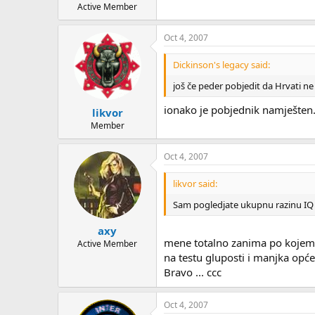
Active Member
Oct 4, 2007
Dickinson's legacy said:
još če peder pobjedit da Hrvati ne
ionako je pobjednik namješten.
likvor
Member
Oct 4, 2007
likvor said:
Sam pogledjate ukupnu razinu IQ b
axy
mene totalno zanima po kojem kri
Active Member
na testu gluposti i manjka opće
Bravo ... ccc
Oct 4, 2007