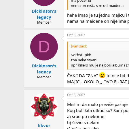
ma pozer 8)
nema on ništa s m od maidena
Dickinson's
hehe imao je tu jednu majicu i t
legacy
nama na maidene on nije ima po
Member
Oct 3, 2007
D
Ivan said:
:withstupid:
zna neke stvari
npr Killers mu je najbolji album i
Dickinson's
legacy
ČAK I DA "ZNA"
to nije bi
Member
MAJICU OKOLO,,, OVO FURAT 
Oct 3, 2007
Mislim da malo previše pažnje 
Kog boli kita otkud su? Sam pog
a) srao po nekome
b) ševio s nekim
likvor
c) ništa ne radio