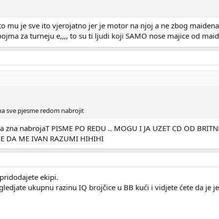
o mu je sve ito vjerojatno jer je motor na njoj a ne zbog maidena,,
jma za turneju e,,,, to su ti ljudi koji SAMO nose majice od mai
 zna sve pjesme redom nabrojit
t da zna nabrojaT PISME PO REDU .. MOGU I JA UZET CD OD BRI
JE DA ME IVAN RAZUMI HIHIHI
pridodajete ekipi.
ledjate ukupnu razinu IQ brojčice u BB kući i vidjete ćete da je 