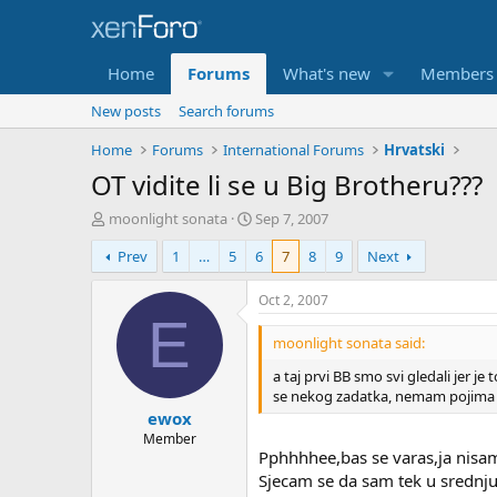
Home
Forums
What's new
Members
New posts
Search forums
Home
Forums
International Forums
Hrvatski
OT vidite li se u Big Brotheru???
T
S
moonlight sonata
Sep 7, 2007
h
t
Prev
1
…
5
6
7
8
9
Next
r
a
e
r
a
t
Oct 2, 2007
d
d
E
s
a
moonlight sonata said:
t
t
a taj prvi BB smo svi gledali jer je t
a
e
se nekog zadatka, nemam pojima šta 
r
ewox
t
e
Member
Pphhhhee,bas se varas,ja nisam 
r
Sjecam se da sam tek u srednju k