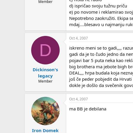
Member
d) ispričao svoju tužnu priču
e) po novome i reklamirao svoju
Nepotrebno zaokružiti. Ekipa se 
mdaj....blesavo u najmanju ruk
Oct 4, 2007
D
iskreno meni se to gadi,,,, razu
gadi da je to čudo jedno da nem
pojavi bar 5 puta neka kao rekla
big brothera ma jebote bigh bro
Dickinson's
DEAL,,, hrpa budala koja nezna
legacy
još če peder pobjedit da Hrvati
Member
dokle je došlo da svečenik govo
Oct 4, 2007
ma BB je debilana
Iron Domek