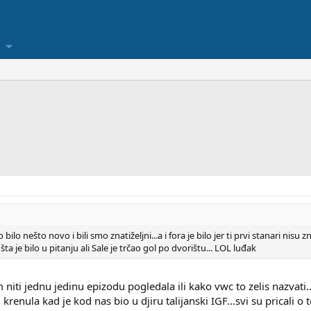
o bilo nešto novo i bili smo znatiželjni...a i fora je bilo jer ti prvi stanari nisu 
je bilo u pitanju ali Sale je trčao gol po dvorištu... LOL luđak
niti jednu jedinu epizodu pogledala ili kako vwc to zelis nazvati..
renula kad je kod nas bio u djiru talijanski IGF...svi su pricali o