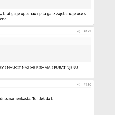
 brat ga je upoznao i pita ga iz zajebancije oće s
dena
#129
TNEY I NAUCIT NAZIVE PISAMA I FURAT NJENU
#130
jednoznamenkasta. Tu ideš da bi: