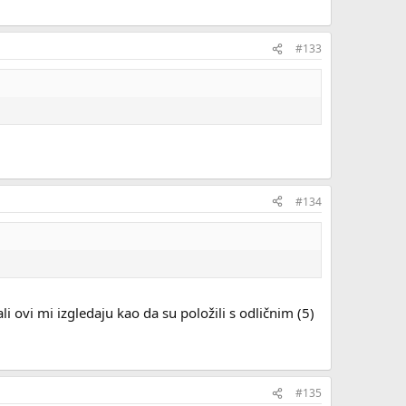
#133
#134
i ovi mi izgledaju kao da su položili s odličnim (5)
#135