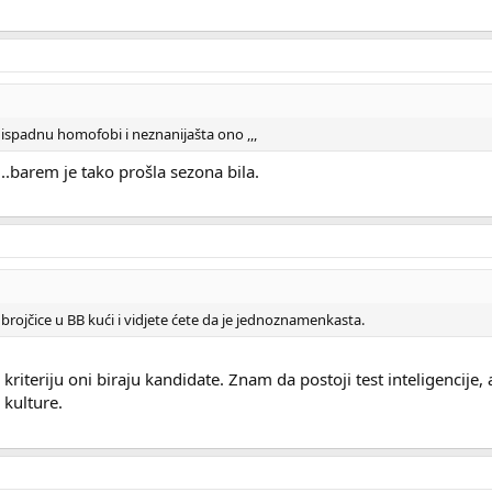
 ispadnu homofobi i neznanijašta ono ,,,
..barem je tako prošla sezona bila.
rojčice u BB kući i vidjete ćete da je jednoznamenkasta.
teriju oni biraju kandidate. Znam da postoji test inteligencije, al
 kulture.