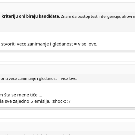
kriteriju oni biraju kandidate
. Znam da postoji test inteligencije, ali ovi
e stvoriti vece zanimanje i gledanost = vise love.
voriti vece zanimanje i gledanost = vise love.
 šta se mene tiče ...
 sve zajedno 5 emisija. :shock: :?