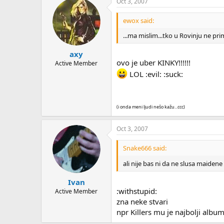
Oct 3, 2007
ewox said:
...ma mislim...tko u Rovinju ne pri
axy
ovo je uber KINKY!!!!!!
Active Member
LOL :evil: :suck:
(i onda meni ljudi nešo kažu...ccc)
Oct 3, 2007
Snake666 said:
ali nije bas ni da ne slusa maidene
Ivan
:withstupid:
Active Member
zna neke stvari
npr Killers mu je najbolji albu