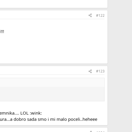
#122
!!!
#123
emnika.... LOL :wink:
fura...a dobro sada smo i mi malo poceli..heheee