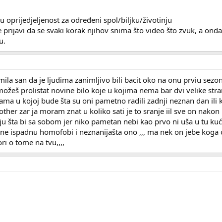
 oprijedjeljenost za određeni spol/biljku/životinju
prijavi da se svaki korak njihov snima što video što zvuk, a onda 
u.
mila san da je ljudima zanimljivo bili bacit oko na onu prviu sezon
ožeš prolistat novine bilo koje u kojima nema bar dvi velike stra
ma u kojoj bude šta su oni pametno radili zadnji neznan dan ili kol
ther zar ja moram znat u koliko sati je to sranje iil sve on nakon
ju šta bi sa sobom jer niko pametan nebi kao prvo ni uša u tu kuć
 ne ispadnu homofobi i neznanijašta ono ,,, ma nek on jebe koga o
ri o tome na tvu,,,,