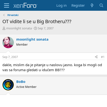
Log in
Register
Hrvatski
OT vidite li se u Big Brotheru???
T
S
moonlight sonata
Sep 7, 2007
h
t
r
a
moonlight sonata
e
r
Member
a
t
d
d
s
a
Sep 7, 2007
#1
t
t
a
e
dakle, mislim da je pitanje u naslovu jasno. koga bi mogli od
r
vas sa foruma gledati u idućem BB???
t
e
r
BoBo
Active Member