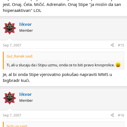
jest. Onaj. Ćela. Mičić. Adrenalin. Onaj Stipe "ja mislin da san
hiiperaaktivan" LOL
likvor
Member
Sep 7, 2007
#15
Gul_Ranek said:
Ti, ali u slucaju da i Stipu uzmu, onda ce to biti pravo krvoprolice.
Je, al bi onda Stipe vjerovatno pokušao napraviti MMS u
bigbradr kući.
likvor
Member
Sep 7, 2007
#16
Ixch up said: