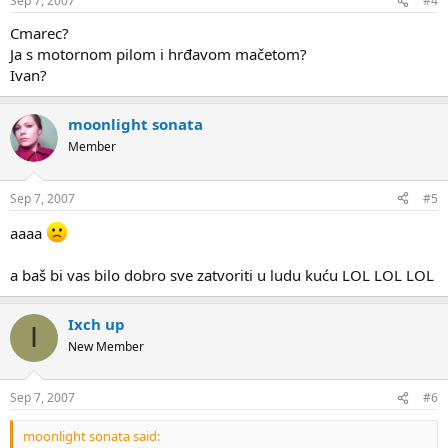
Sep 7, 2007
#4
Cmarec?
Ja s motornom pilom i hrđavom mačetom?
Ivan?
moonlight sonata
Member
Sep 7, 2007
#5
aaaa
a baš bi vas bilo dobro sve zatvoriti u ludu kuću LOL LOL LOL
Ixch up
I
New Member
Sep 7, 2007
#6
moonlight sonata said: