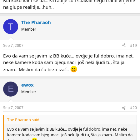
Ma kako vam se da...Pa radije cu i spavati nego tratiti vrijeme
na glupe realitije...huh..
The Pharaoh
T
Member
Sep 7, 2007
#19
Evo da vam se javim iz BB kuće... ovdje je ful dobro, ima net,
neke kamere koda sam bjegunac i još neki ljudi tu, šta ja
znam.. Mislim da ću brzo izać..
ewox
E
Member
Sep 7, 2007
#20
The Pharaoh said:
Evo da vam se javim iz BB kuće... ovdje je ful dobro, ima net, neke
kamere koda sam bjegunac i još neki ljudi tu, šta ja znam.. Mislim da