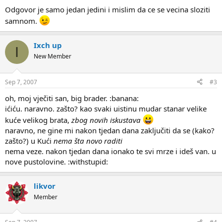
Odgovor je samo jedan jedini i mislim da ce se vecina sloziti
samnom.
Ixch up
I
New Member
Sep 7, 2007
#3
oh, moj vječiti san, big brader. :banana:
ićiću. naravno. zašto? kao svaki uistinu mudar stanar velike
kuće velikog brata,
zbog novih iskustava
naravno, ne gine mi nakon tjedan dana zaključiti da se (kako?
zašto?) u Kući
nema šta novo raditi
nema veze. nakon tjedan dana ionako te svi mrze i ideš van. u
nove pustolovine. :withstupid:
likvor
Member