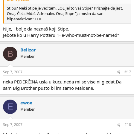
Stipu? Neki Stipe je već tam. LOL Jel to vaš Stipe? Priznajte da jest.
Onaj. Ćela. Mičić. Adrenalin. Onaj Stipe "ja mislin da san
hiiperaaktivan" LOL
Nije, i bolje da neznaš koji Stipe.
Jebote ko u Harry Potteru "He-who-must-not-be-named"
Belizar
B
Member
Sep 7, 2007
#17
neka PEDERČINA usla u kucu,neda mi se vise ni gledat.Da
sam Big Brother pusto bi im samo Maidene.
ewox
E
Member
Sep 7, 2007
#18