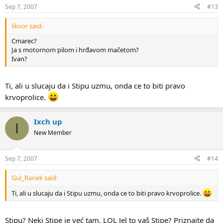
Sep 7, 2007
#13
likvor said:
Cmarec?
Ja s motornom pilom i hrđavom mačetom?
Ivan?
Ti, ali u slucaju da i Stipu uzmu, onda ce to biti pravo
krvoprolice.
Ixch up
I
New Member
Sep 7, 2007
#14
Gul_Ranek said:
Ti, ali u slucaju da i Stipu uzmu, onda ce to biti pravo krvoprolice.
Stipu? Neki Stipe je već tam. LOL Jel to vaš Stipe? Priznajte da