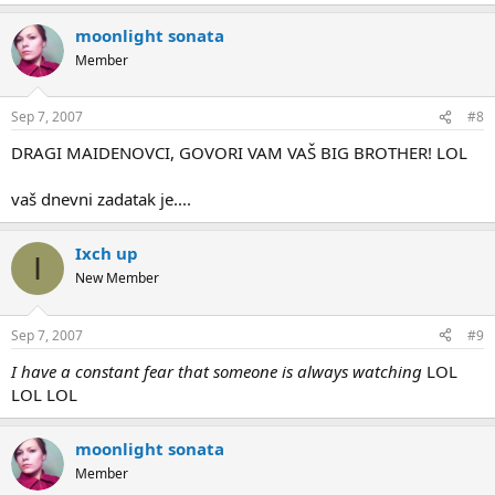
moonlight sonata
Member
Sep 7, 2007
#8
DRAGI MAIDENOVCI, GOVORI VAM VAŠ BIG BROTHER! LOL
vaš dnevni zadatak je....
Ixch up
I
New Member
Sep 7, 2007
#9
I have a constant fear that someone is always watching
LOL
LOL LOL
moonlight sonata
Member