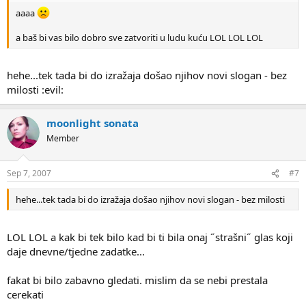
aaaa
a baš bi vas bilo dobro sve zatvoriti u ludu kuću LOL LOL LOL
hehe...tek tada bi do izražaja došao njihov novi slogan - bez
milosti :evil:
moonlight sonata
Member
Sep 7, 2007
#7
hehe...tek tada bi do izražaja došao njihov novi slogan - bez milosti
LOL LOL a kak bi tek bilo kad bi ti bila onaj ˝strašni˝ glas koji
daje dnevne/tjedne zadatke...
fakat bi bilo zabavno gledati. mislim da se nebi prestala
cerekati