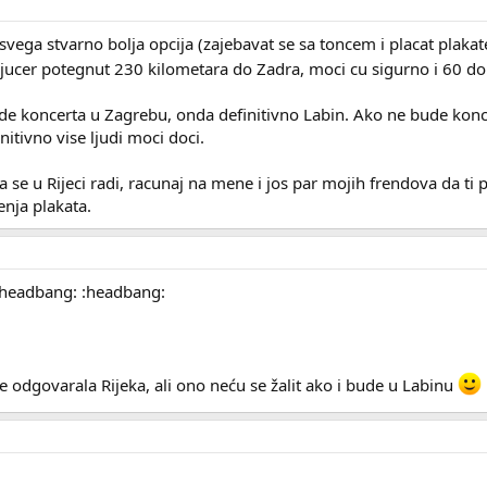
svega stvarno bolja opcija (zajebavat se sa toncem i placat plakate
jucer potegnut 230 kilometara do Zadra, moci cu sigurno i 60 do 
ude koncerta u Zagrebu, onda definitivno Labin. Ako ne bude konce
nitivno vise ljudi moci doci.
 se u Rijeci radi, racunaj na mene i jos par mojih frendova da 
jenja plakata.
headbang: :headbang:
e odgovarala Rijeka, ali ono neću se žalit ako i bude u Labinu