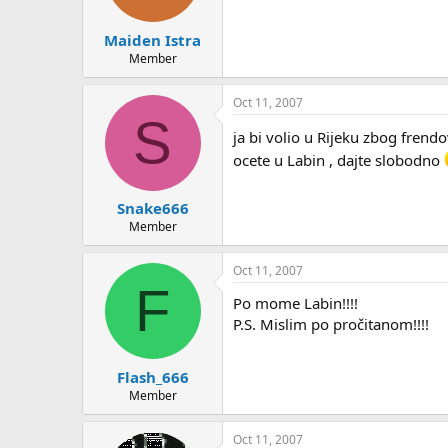
Maiden Istra
Member
Oct 11, 2007
S
ja bi volio u Rijeku zbog frend
ocete u Labin , dajte slobodno
Snake666
Member
Oct 11, 2007
F
Po mome Labin!!!!
P.S. Mislim po pročitanom!!!!
Flash_666
Member
Oct 11, 2007