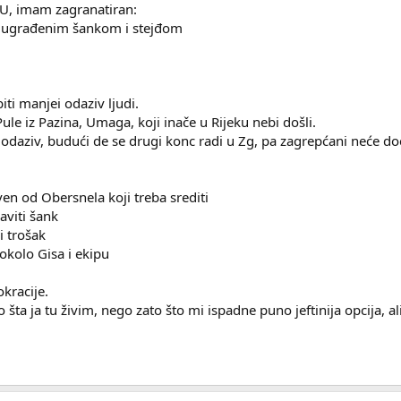
U, imam zagranatiran:
sa ugrađenim šankom i stejđom
iti manjei odaziv ljudi.
 Pule iz Pazina, Umaga, koji inače u Rijeku nebi došli.
 odaziv, budući de se drugi konc radi u Zg, pa zagrepćani neće do
en od Obersnela koji treba srediti
baviti šank
i trošak
okolo Gisa i ekipu
kracije.
o šta ja tu živim, nego zato što mi ispadne puno jeftinija opcija,