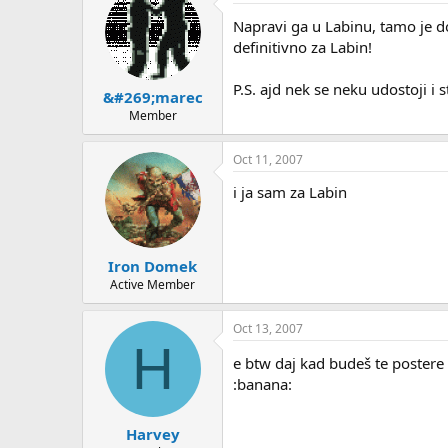
Napravi ga u Labinu, tamo je do 
definitivno za Labin!
P.S. ajd nek se neku udostoji i 
&#269;marec
Member
Oct 11, 2007
i ja sam za Labin
Iron Domek
Active Member
Oct 13, 2007
H
e btw daj kad budeš te postere 
:banana:
Harvey