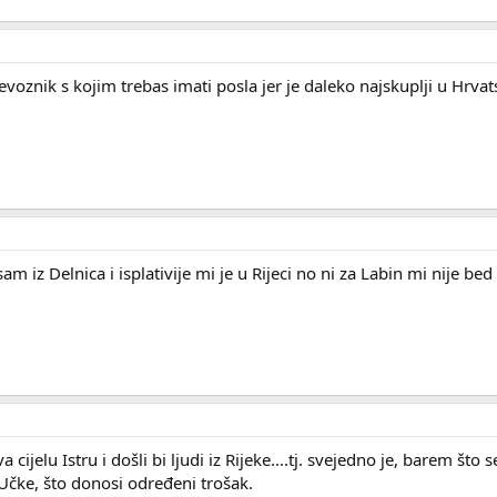
voznik s kojim trebas imati posla jer je daleko najskuplji u Hrvat
 iz Delnica i isplativije mi je u Rijeci no ni za Labin mi nije bed
 cijelu Istru i došli bi ljudi iz Rijeke....tj. svejedno je, barem što
 Učke, što donosi određeni trošak.