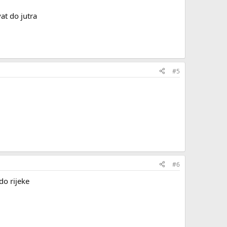
vat do jutra
#5
#6
do rijeke