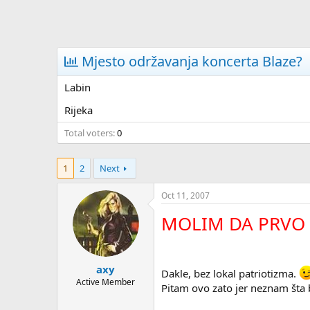
Mjesto održavanja koncerta Blaze?
Labin
Rijeka
Total voters
0
1
2
Next
Oct 11, 2007
MOLIM DA PRVO 
axy
Dakle, bez lokal patriotizma.
Active Member
Pitam ovo zato jer neznam šta bi