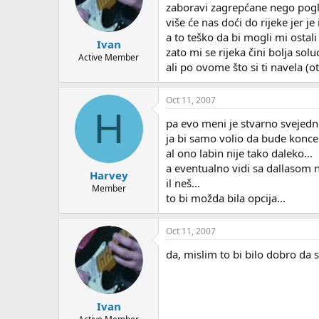
zaboravi zagrepćane nego pogle
više će nas doći do rijeke jer je
a to teško da bi mogli mi ostali
Ivan
zato mi se rijeka čini bolja solu
Active Member
ali po ovome što si ti navela (
Oct 11, 2007
H
pa evo meni je stvarno svejedno
ja bi samo volio da bude koncer
al ono labin nije tako daleko...
a eventualno vidi sa dallasom n
Harvey
il neš...
Member
to bi možda bila opcija...
Oct 11, 2007
da, mislim to bi bilo dobro da
Ivan