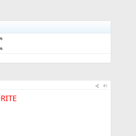
%
%
#1
RITE