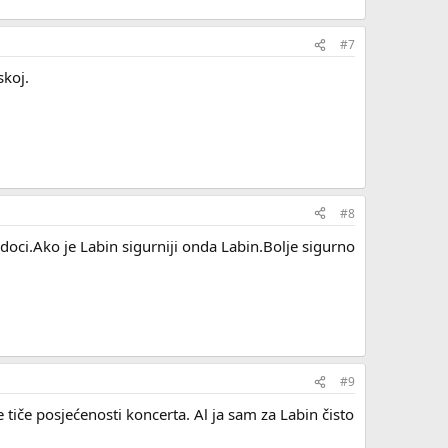
#7
skoj.
#8
 doci.Ako je Labin sigurniji onda Labin.Bolje sigurno
#9
 se tiče posjećenosti koncerta. Al ja sam za Labin čisto