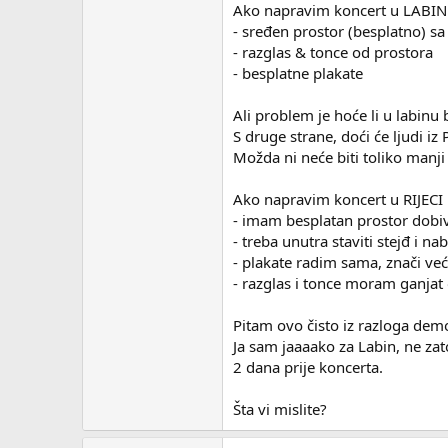
Ako napravim koncert u LABIN
- sređen prostor (besplatno) 
- razglas & tonce od prostora
- besplatne plakate
Ali problem je hoće li u labinu b
S druge strane, doći će ljudi iz
Možda ni neće biti toliko manji
Ako napravim koncert u RIJECI
- imam besplatan prostor dobiv
- treba unutra staviti stejđ i na
- plakate radim sama, znači već
- razglas i tonce moram ganjat 
Pitam ovo čisto iz razloga demo
Ja sam jaaaako za Labin, ne zat
2 dana prije koncerta.
Šta vi mislite?