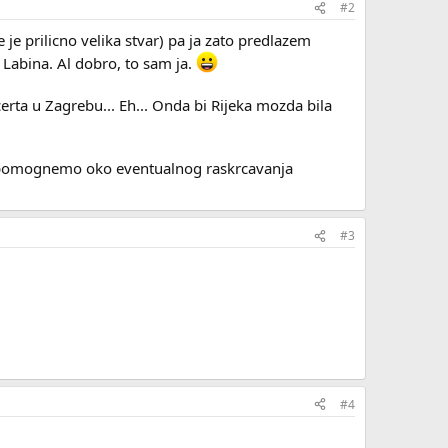
#2
 je prilicno velika stvar) pa ja zato predlazem
Labina. Al dobro, to sam ja.
rta u Zagrebu... Eh... Onda bi Rijeka mozda bila
ti pomognemo oko eventualnog raskrcavanja
#3
#4