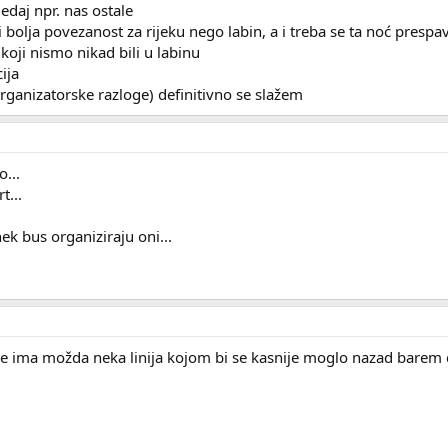
daj npr. nas ostale
 i bolja povezanost za rijeku nego labin, a i treba se ta noć prespa
 koji nismo nikad bili u labinu
cija
otrganizatorske razloge) definitivno se slažem
...
t...
ek bus organiziraju oni...
 se ima možda neka linija kojom bi se kasnije moglo nazad barem 