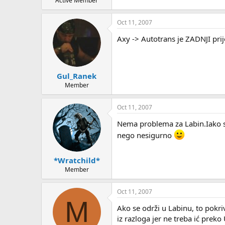
Active Member
Oct 11, 2007
Axy -> Autotrans je ZADNJI prije
Gul_Ranek
Member
Oct 11, 2007
Nema problema za Labin.Iako sam
nego nesigurno
*Wratchild*
Member
Oct 11, 2007
M
Ako se održi u Labinu, to pokriva
iz razloga jer ne treba ić preko