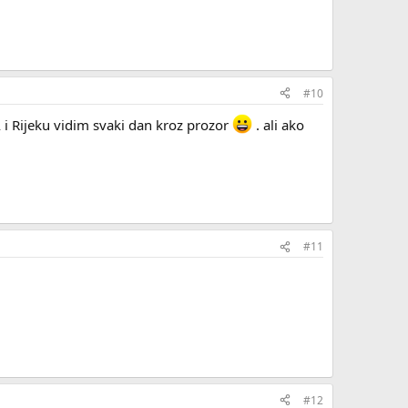
#10
A i Rijeku vidim svaki dan kroz prozor
. ali ako
#11
#12