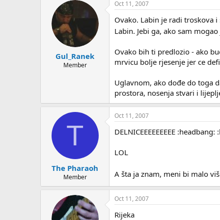
Oct 11, 2007
Ovako. Labin je radi troskova i 
Labin. Jebi ga, ako sam mogao 
Ovako bih ti predlozio - ako b
Gul_Ranek
mrvicu bolje rjesenje jer ce defi
Member
Uglavnom, ako dođe do toga da
prostora, nosenja stvari i lijepl
Oct 11, 2007
T
DELNICEEEEEEEEE :headbang: :
LOL
The Pharaoh
A šta ja znam, meni bi malo viš
Member
Oct 11, 2007
Rijeka