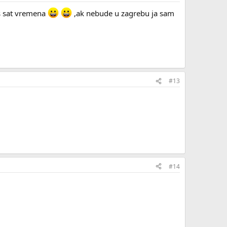
pas sat vremena
,ak nebude u zagrebu ja sam
#13
#14