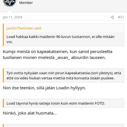
Member
Jan 11, 2004
#57
JackInTheGreen said:
Load hakkaa kaikki maidenin 90-luvun tuotannon, ei sille mitään
voi.
Kumpi meistä on kapeakatseinen, kun sanot perusteetta
tuollaisen monen mielestä _aivan_ absurdin lauseen.
Työ ootta nykyään vaan niin pirun kapeakatseisia (sori yleistys), että
ette voi edes hiukan vertaa miettiä mitä korvasta sisään puskee.
Niin itse teenkin, sillä jätän Loadin hyllyyn.
Load täynnä hyviä rasteja toisin kuin esim maidenin FOTD.
Niinkö, joko alat huomata...