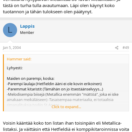
tästä on turha tulla avautumaan. Läpi olen käynyt koko
tuotannon ja tähän tulokseen olen päätynyt.
Lappis
L
Member
Jan 5, 2004
#49
Hammer said:
Lyhyesti:
Maiden on parempi, koska:
-Parempi laulaja (Hetfieldin ääni ei ole kovin erikoinen)
-Paremmat kitaristit (Tämähän on jo itsestäänselvyys...)
-Melodisempia biisejä (Metallica enemmän "mättöä", joka ei iske
ainakaan meikäläiseen) -Tasaisempaa materiaalia, ei totaalisia
rimanalituksia tyyliin St.Anger
Click to expand...
-Nöyrempi asenne (Metallican jätkät paljon ylimielisempiä)
Makuasiahan tämä tietysti on. :roll:
Voisin kääntää koko ton listan ihan toisinpäin eli Metallica-
listaksi. Ja väittäsin että Hetfieldiä ei komppikitaroinnissa voita