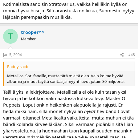
Kotimaisista sanoisin Stratovarius, vaikka heilläkin kyllä on
monia hyviä biisejä. Silti arvostusta on liikaa, Suomesta löytyy
läjäpäin parempaakin musiikkia.
trooper^^
T
Member
Jan 5, 2004
#48
Paddy said:
Metallica. Sori faneille, mutta tätä mieltä olen. Vain kolme hyvää
albumia ja muut täyttä sontaa ja myyntiluvut jotain 80 miljoona.
Täällä yksi allekirjoittava. Metallicalla ei ole kuin tasan yksi
hyvän ja heikohkon välimaastossa kulkeva levy: Master Of
Puppets. Loput onkin heikohkon alapuolella ja rajusti. En
tiedä miksi näin, sillä monet nykyajan
hyvät
hevibändit ovat
varmasti ottaneet Metallicalta vaikutteita, mutta muhun ei tää
bändi kolahda kirveelläkään. Siksi varmaan pidänkin sitä liian
yliarvostettuna. Ja huomaahan tuon kaupallisuuden maunkin
verrattuna nykypäivän Metallicaa 80-luvun Metallicaan. Ja