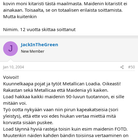
kovin moni kitaristi tästä maailmasta. Maidenin kitaristit ei
ainakaan. Toisaalta, se on totaalisen erilaista soittamista.
Mutta kuitenkin
Nimim. 12 vuotta skittaa soittanut
JackInTheGreen
J
New Member
Jan 10, 2004
#50
Voivoi!!
Kuunnelkaapa pojat ja tytöt Metallican Loadia. Oikeasti!
Rakastan sekä Metallicaa että Maidenia yli kaiken.
Load hakkaa kaikki maidenin 90-luvun tuotannon, ei sille
mitään voi.
Työ ootta nykyään vaan niin pirun kapeakatseisia (sori
yleistys), että ette voi edes hiukan vertaa miettiä mitä
korvasta sisään puskee.
Load täynnä hyviä rasteja toisin kuin esim maidenin FOTD.
Muutenkin näiden kahden bändin toisiinsa vertaaminen on