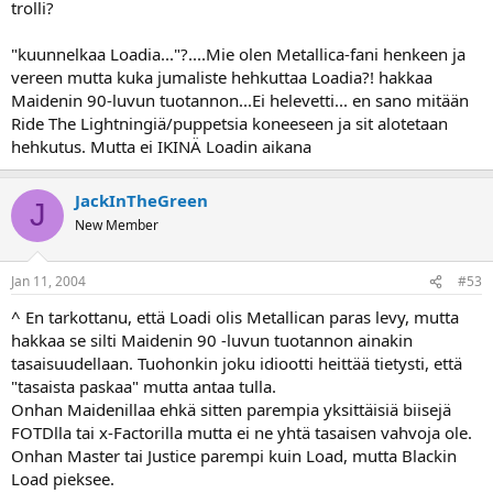
Kyseessä kuitenkin 2 melko erityylistä heavypoppoota.
trolli?
Ja se Hetfieldin ääni. On se nyt SELVÄSTI parempi kuin esim.
Mustainen tai muiden kitaristi/basisti-vokalistien. Ite tykkään ainaki
"kuunnelkaa Loadia..."?....Mie olen Metallica-fani henkeen ja
pirusti varsinkin Masterilla ja Justicella
vereen mutta kuka jumaliste hehkuttaa Loadia?! hakkaa
Maidenin 90-luvun tuotannon...Ei helevetti... en sano mitään
Ja Mitä noihin yliarvostettuihin tulee, niin kotimaisista nuo Himit
sun muut 69eyesit. Poikien ideat on kuluneet loppuun aikoja aikoja
Ride The Lightningiä/puppetsia koneeseen ja sit alotetaan
sitten.
hehkutus. Mutta ei IKINÄ Loadin aikana
Tuntuu, että tekevät vaan hittejä aina samalla helpolla kaavalla.
Kai se on taito sekin.
JackInTheGreen
J
New Member
Jan 11, 2004
#53
^ En tarkottanu, että Loadi olis Metallican paras levy, mutta
hakkaa se silti Maidenin 90 -luvun tuotannon ainakin
tasaisuudellaan. Tuohonkin joku idiootti heittää tietysti, että
"tasaista paskaa" mutta antaa tulla.
Onhan Maidenillaa ehkä sitten parempia yksittäisiä biisejä
FOTDlla tai x-Factorilla mutta ei ne yhtä tasaisen vahvoja ole.
Onhan Master tai Justice parempi kuin Load, mutta Blackin
Load pieksee.