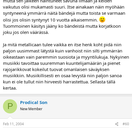
mutta sen jälkeen haihtuneet savuna ilmaan ja keiden
vaikutus olisi mukamasti suuri. Itse ainakaan näin myöhään
syntyneenä ymmärrä näitä bändejä mutta toista se varmaan
olisi jos olisin syntynyt 10 vuotta aikaisemmin.
Tuommoinen käsitys jääny ko bändeistä mutta korjatkoon
joku jos olen väärässä.
Ja mitä metallicaan tulee vaikka en itse henk koht pidä niin
paljon uusimmast lätystä kuin vanhoist niin silti ymmärrän
oikeastaan vain paremmin suosiota ja myyntilukuja. Nykyinen
musiikki tavoittaa suuremman kuuntelijamäärän ja pienet
rajojarikkovat kokeilut tuovat omanlaisen säväyksen
musiikkiin. Musiikillisesti en osaa levystä niin paljon sanoa
kun ei ole tullut niin hirveesti harrastettua. Sellasta tällä
kertaa.
Prodical Son
P
New Member
Feb 11, 2004
#60