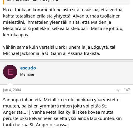
No ei tuokaan kommentti pelasta sitä tosiasiaa, että vertaa
kahta totaalisen erilaista yhtyettä. Aivan turhaa tuollainen
mielestäni, ihmettelen yleensäkin sitä, että Maiden ja
Metallica olisi joillekkin selkeä taistelupari. Mistä se johtuu,
kertokaapas.
Vähän sama kuin vertaisi Dark Funeralia ja Edguytä, tai
Michael Jacksonia ja Ul Gahn al Assaria Irakista.
escudo
E
Member
Jan 4, 2004
#47
Sanonpa tähän että Metallica ei ole niinkään yliarvostettu
muuten, paitsi en ymmärrä miten joku voi pitää St.
Angerista... :| Vanha Metallica kyllä iskee kovaa mutta
perusteluksi kelvanneen se että yksi ainoa läpikuuntelukin
tuotti tuskaa St. Angerin kanssa.