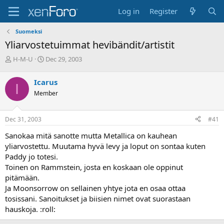
Log in
Register
Suomeksi
Yliarvostetuimmat hevibändit/artistit
T
S
H-M-U
Dec 29, 2003
h
t
r
a
Icarus
I
e
r
Member
a
t
d
d
s
a
Dec 31, 2003
#41
t
t
a
e
Sanokaa mitä sanotte mutta Metallica on kauhean
r
yliarvostettu. Muutama hyvä levy ja loput on sontaa kuten
t
Paddy jo totesi.
e
Toinen on Rammstein, josta en koskaan ole oppinut
r
pitämään.
Ja Moonsorrow on sellainen yhtye jota en osaa ottaa
tosissani. Sanoitukset ja biisien nimet ovat suorastaan
hauskoja. :roll: