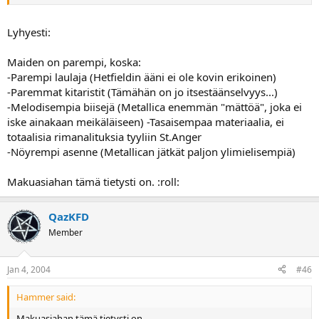
Lyhyesti:
Maiden on parempi, koska:
-Parempi laulaja (Hetfieldin ääni ei ole kovin erikoinen)
-Paremmat kitaristit (Tämähän on jo itsestäänselvyys...)
-Melodisempia biisejä (Metallica enemmän "mättöä", joka ei
iske ainakaan meikäläiseen) -Tasaisempaa materiaalia, ei
totaalisia rimanalituksia tyyliin St.Anger
-Nöyrempi asenne (Metallican jätkät paljon ylimielisempiä)
Makuasiahan tämä tietysti on. :roll:
QazKFD
Member
Jan 4, 2004
#46
Hammer said:
Makuasiahan tämä tietysti on.