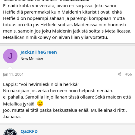
Ei näitä kahta voi verrata, aivan eri sarjassa. Joku sanoi
Hetfieldiä paremmaksi kuin Maidenin kitaristit ovat; ehkä
Hetfield on nopeampi sahaan ja parempi komppaan mutta
totuus on että jos Hetfield soittais Maidenissa niin huonosti
menis, samoin jos joku Maidenin jätkistä soittais Metallicassa.
Metallican nimikkolevy on aivan liian yliarvostettu.
JackInTheGreen
J
New Member
Jan 11, 2004
#56
Lappis: "voi hevimieskin olla herkkä"
No näköjään jos vetää herneen noin helposti nenään.
ei pahalla. Samoilla linjoillahan tässä ollaan: Sekä maiden että
Metallica jyrää!!
Joo, mutta ei tätä paska keskustelua enää. Mulle ainaki riitti.
:banana:
QazKFD