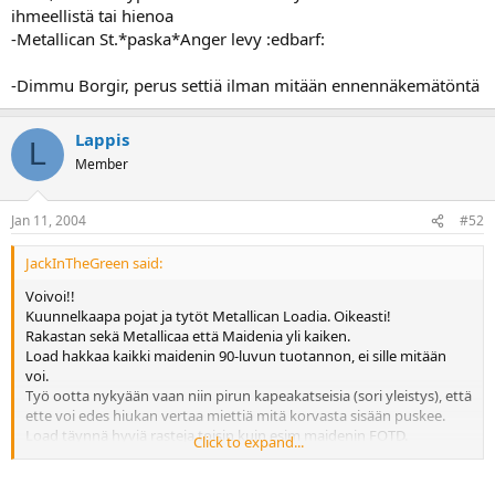
ihmeellistä tai hienoa
-Metallican St.*paska*Anger levy :edbarf:
-Dimmu Borgir, perus settiä ilman mitään ennennäkemätöntä
Lappis
L
Member
Jan 11, 2004
#52
JackInTheGreen said:
Voivoi!!
Kuunnelkaapa pojat ja tytöt Metallican Loadia. Oikeasti!
Rakastan sekä Metallicaa että Maidenia yli kaiken.
Load hakkaa kaikki maidenin 90-luvun tuotannon, ei sille mitään
voi.
Työ ootta nykyään vaan niin pirun kapeakatseisia (sori yleistys), että
ette voi edes hiukan vertaa miettiä mitä korvasta sisään puskee.
Load täynnä hyviä rasteja toisin kuin esim maidenin FOTD.
Click to expand...
Muutenkin näiden kahden bändin toisiinsa vertaaminen on aika
älytöntä.