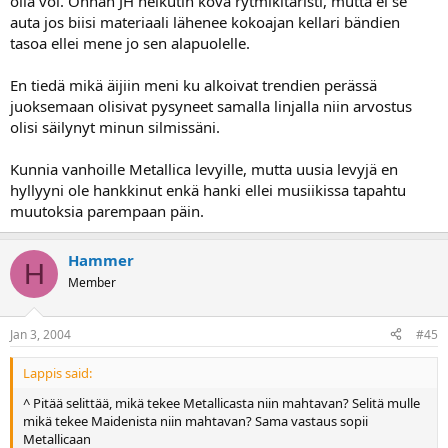
olla voi. Onhan JH helkutin kova rytmikitaristi, mutta ei se
auta jos biisi materiaali lähenee kokoajan kellari bändien
tasoa ellei mene jo sen alapuolelle.
En tiedä mikä äijiin meni ku alkoivat trendien perässä
juoksemaan olisivat pysyneet samalla linjalla niin arvostus
olisi säilynyt minun silmissäni.
Kunnia vanhoille Metallica levyille, mutta uusia levyjä en
hyllyyni ole hankkinut enkä hanki ellei musiikissa tapahtu
muutoksia parempaan päin.
Hammer
H
Member
Jan 3, 2004
#45
Lappis said:
^ Pitää selittää, mikä tekee Metallicasta niin mahtavan? Selitä mulle
mikä tekee Maidenista niin mahtavan? Sama vastaus sopii
Metallicaan