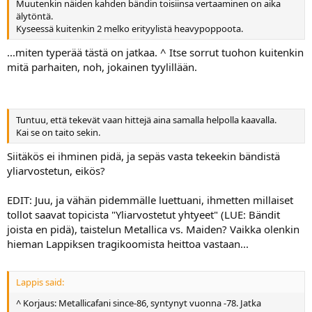
Muutenkin näiden kahden bändin toisiinsa vertaaminen on aika
älytöntä.
Kyseessä kuitenkin 2 melko erityylistä heavypoppoota.
...miten typerää tästä on jatkaa. ^ Itse sorrut tuohon kuitenkin
mitä parhaiten, noh, jokainen tyylillään.
Tuntuu, että tekevät vaan hittejä aina samalla helpolla kaavalla.
Kai se on taito sekin.
Siitäkös ei ihminen pidä, ja sepäs vasta tekeekin bändistä
yliarvostetun, eikös?
EDIT: Juu, ja vähän pidemmälle luettuani, ihmetten millaiset
tollot saavat topicista "Yliarvostetut yhtyeet" (LUE: Bändit
joista en pidä), taistelun Metallica vs. Maiden? Vaikka olenkin
hieman Lappiksen tragikoomista heittoa vastaan...
Lappis said:
^ Korjaus: Metallicafani since-86, syntynyt vuonna -78. Jatka