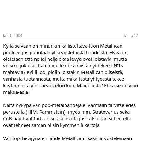
Jan 1, 2004
#42
Kyllä se vaan on minunkin kallistuttava tuon Metallican
puoleen jos puhutaan yliarvostetuista bändeistä. Hyvä on,
oletetaan että ne tai neljä ekaa levyä ovat loistavia, mutta
voisiko joku selittää minulle mikä niistä nyt tekeen NIIN
mahtavia? Kyllä joo, pidän joistakin Metallican biiseistä,
vanhasta tuotannosta, mutta mikä tästä yhtyeestä tekee
käytännöstä yhtä arvostetun kuin Maidenista? Ehkä se on vain
makua-asia?
Näitä nykypäivän pop-metalbändejä ei varmaan tarvitse edes
perustella (HIM, Rammstein), myös mm. Stratovarius sekä
CoB nauttivat turhan isoa suosiota jos katsotaan siihen että
ovat tehneet saman biisin kymmeniä kertoja.
Vanhoja hevijyriä en lähde Metallican lisäksi arvostelemaan