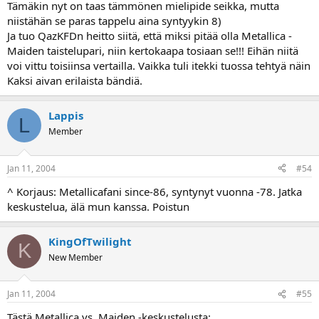
Tämäkin nyt on taas tämmönen mielipide seikka, mutta
niistähän se paras tappelu aina syntyykin 8)
Ja tuo QazKFDn heitto siitä, että miksi pitää olla Metallica -
Maiden taistelupari, niin kertokaapa tosiaan se!!! Eihän niitä
voi vittu toisiinsa vertailla. Vaikka tuli itekki tuossa tehtyä näin
Kaksi aivan erilaista bändiä.
Lappis
L
Member
Jan 11, 2004
#54
^ Korjaus: Metallicafani since-86, syntynyt vuonna -78. Jatka
keskustelua, älä mun kanssa. Poistun
KingOfTwilight
K
New Member
Jan 11, 2004
#55
Tästä Metallica vs. Maiden -keskustelusta: