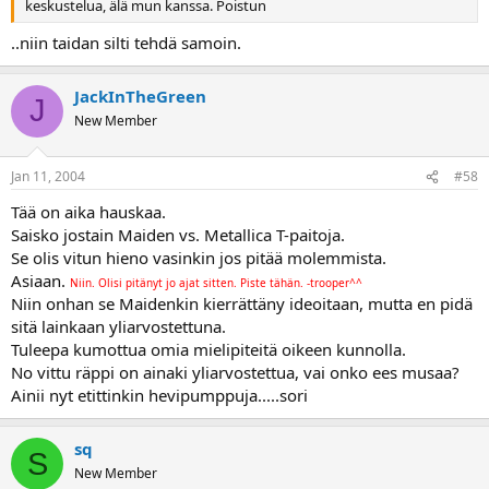
keskustelua, älä mun kanssa. Poistun
..niin taidan silti tehdä samoin.
JackInTheGreen
J
New Member
Jan 11, 2004
#58
Tää on aika hauskaa.
Saisko jostain Maiden vs. Metallica T-paitoja.
Se olis vitun hieno vasinkin jos pitää molemmista.
Asiaan.
Niin. Olisi pitänyt jo ajat sitten. Piste tähän. -trooper^^
Niin onhan se Maidenkin kierrättäny ideoitaan, mutta en pidä
sitä lainkaan yliarvostettuna.
Tuleepa kumottua omia mielipiteitä oikeen kunnolla.
No vittu räppi on ainaki yliarvostettua, vai onko ees musaa?
Ainii nyt etittinkin hevipumppuja.....sori
sq
S
New Member