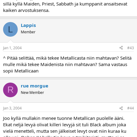
sillä kyllä Maiden, Priest, Sabbath ja kumppanit ansaitsevat
kaiken arvostuksensa.
Lappis
L
Member
Jan 1, 2004
#43
^ Pitää selittää, mikä tekee Metallicasta niin mahtavan? Selitä
mulle mikä tekee Maidenista niin mahtavan? Sama vastaus
sopii Metallicaan
rue morgue
R
New Member
Jan 3, 2004
#44
Joo kyllä mullakin menee tuonne Metallican puolelle ääni.
Ekat neljä levyä olivat killeri levyjä sit tuli Black album joka
vielä menetteli, mutta sen jälkeiset levyt ovat niin kuraa ku