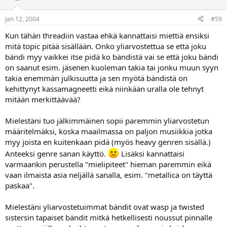
Jan 12, 2004
#59
Kun tähän threadiin vastaa ehkä kannattaisi miettiä ensiksi
mitä topic pitää sisällään. Onko yliarvostettua se että joku
bändi myy vaikkei itse pidä ko bändistä vai se että joku bändi
on saanut esim. jäsenen kuoleman takia tai jonku muun syyn
takia enemmän julkisuutta ja sen myötä bändistä on
kehittynyt kassamagneetti eikä niinkään uralla ole tehnyt
mitään merkittäävää?
Mielestäni tuo jälkimmäinen sopii paremmin yliarvostetun
määritelmäksi, koska maailmassa on paljon musiikkia jotka
myy joista en kuitenkaan pidä (myös heavy genren sisällä.)
Anteeksi genre sanan käyttö.
Lisäksi kannattaisi
varmaankin perustella "mielipiteet" hieman paremmin eikä
vaan ilmaista asia neljällä sanalla, esim. "metallica on täyttä
paskaa".
Mielestäni yliarvostetuimmat bändit ovat wasp ja twisted
sistersin tapaiset bändit mitkä hetkellisesti noussut pinnalle