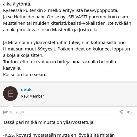
aika älytöntä.
Kyseessä kuitenkin 2 melko erityylistä heavypoppoota.
Ja se Hetfieldin ääni. On se nyt SELVÄSTI parempi kuin esim.
Mustainen tai muiden kitaristi/basisti-vokalistien. Ite tykkään
ainaki pirusti varsinkin Masterilla ja Justicella
Ja Mitä noihin yliarvostettuihin tulee, niin kotimaisista nuo
Himit sun muut 69eyesit. Poikien ideat on kuluneet loppuun
aikoja aikoja sitten.
Tuntuu, että tekevät vaan hittejä aina samalla helpolla
kaavalla.
Kai se on taito sekin.
evok
E
New Member
Jan 10, 2004
#51
Tässä pari mitkä minusta on yliarvostettuja:
-KISS, kovasti hypetetään mutta en löydä siitä mitään