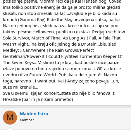
poslednje pesme. Moram reci da je Kai Hansen bog. Covek
ima toliko pozitivne energije da ga je prosto milina gledati i
slusati, non stop smesak na faci...Najludje je bilo kada su
krenuli (Gamma Ray) Ride the Sky, nevedjena sutka, ha,ha
Nakon jednog bisa, sledi pauza, krece intro...i cuju se prvi
taktovi pesme Helloween, publika u ekstazi. Redjaju se hitovi
Sole Survivor, March of Time, As Long As I Fall, A Tale That
Wasn't Right...na kraju oficijelnog dela Dr.Stein...bis, sledi
Medley: I Can/Where The Rain Grows/Perfect
Gentelman/Power/If I Could Fly/Steel Tormentor/Keeper Of
The Seven Keys...Mislimo tu je kraj, kad posle krace pauze
izlaze ponovo na binu zajedno sa momcima iz GR-a i krece
uvodni rif za Future World -Publika u delirijumu!!! Nakon
toga, naravno - I want out..Kai i Andy zajedno pevaju...uh,
suze mi krenule...
Sve u svemu, sjajan koncert..steta sto nije bilo fanova iz
Hrvatske (bar ih ja nisam primetio)
Maiden Istra
M
Member