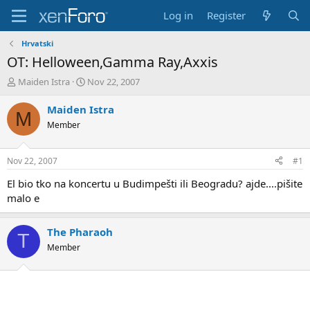
Log in
Register
Hrvatski
OT: Helloween,Gamma Ray,Axxis
T
S
Maiden Istra
Nov 22, 2007
h
t
r
a
Maiden Istra
M
e
r
Member
a
t
d
d
s
a
Nov 22, 2007
#1
t
t
a
e
El bio tko na koncertu u Budimpešti ili Beogradu? ajde....pišite
r
malo e
t
e
r
The Pharaoh
T
Member