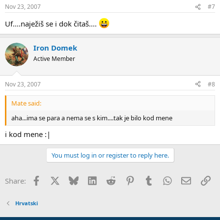
Nov 23, 2007
#7
Uf....naježiš se i dok čitaš....
Iron Domek
Active Member
Nov 23, 2007
#8
Mate said:
aha...ima se para a nema se s kim....tak je bilo kod mene
i kod mene :|
You must log in or register to reply here.
Facebook
X
Bluesky
LinkedIn
Reddit
Pinterest
Tumblr
WhatsApp
Email
Li
Share:
Hrvatski